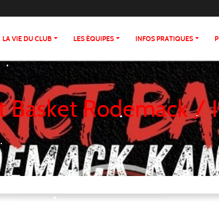
•
•
LA VIE DU CLUB
LES ÉQUIPES
INFOS PRATIQUES
P
•
•
ct Basket Rodemack /
•
•
•
•