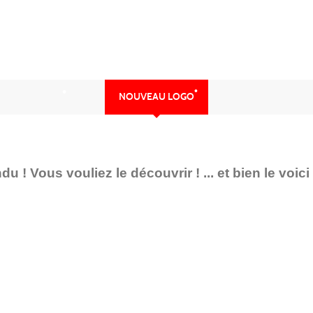
•
NOUVEAU LOGO
•
•
 ! Vous vouliez le découvrir ! ... et bien le voici