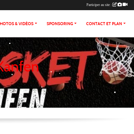
Participer au site :
HOTOS & VIDÉOS
SPONSORING
CONTACT ET PLAN
•
•
•
•
•
 Kanfen
•
•
•
•
•
•
•