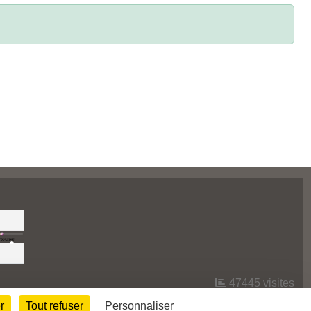
•
•
•
•
47445
visites
r
Tout refuser
Personnaliser