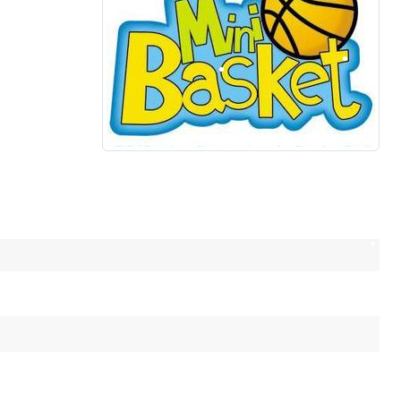
•
•
•