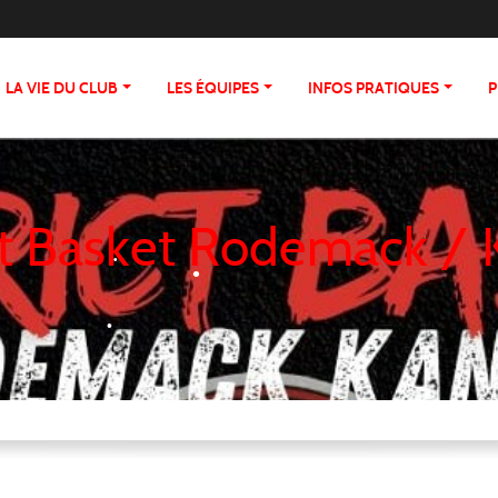
LA VIE DU CLUB
LES ÉQUIPES
INFOS PRATIQUES
P
•
ct Basket Rodemack /
•
•