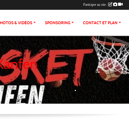
Participer au site :
•
•
HOTOS & VIDÉOS
SPONSORING
CONTACT ET PLAN
•
•
 Kanfen
•
•