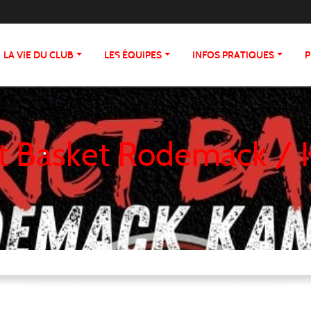
•
•
•
LA VIE DU CLUB
LES ÉQUIPES
INFOS PRATIQUES
P
•
ct Basket Rodemack /
•