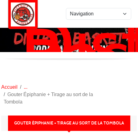
Dist
Panneau de gestion des cookies
Bas
Ro
/
Kan
Accueil
Gouter Épiphanie + Tirage au sort de la
Tombola
GOUTER ÉPIPHANIE + TIRAGE AU SORT DE LA TOMBOLA